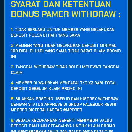
SYARAT DAN KETENTUAN
BONUS PAMER WITHDRAW :
1.
TIDAK BERLAKU UNTUK MEMBER YANG MELAKUKAN
DEPOSIT PULSA DI HARI YANG SAMA
2.
MEMBER YANG TIDAK MELAKUKAN DEPOSIT MINIMAL
100 RIBU DI HARI YANG SAMA TIDAK DAPAT KLAIM PROMO
INI
3.
TANGGAL WITHDRAW TIDAK BOLEH MELEWATI TANGGAL
CLAIM
4.
MEMBER DI WAJIBKAN MENCAPAI T/O X3 DARI TOTAL
DEPOSIT SEBELUM KLAIM PROMO INI
5.
SILAHKAN POSTING USER ID DAN HISTORY WITHDRAW
DENGAN STATUS APPROVE DI GROUP FACEBOOK RESMI
MPORED DISERTAI HASTAG #MPORED
6.
SEGALA KECURANGAN SEPERTI MENIMBUN SALDO
DEPOSIT DAN LAIN SEBAGAINYA UNTUK KLAIM PROMO
INI MENYEBABKAN AKUN DAN SALDO ANDA DI TUTUP